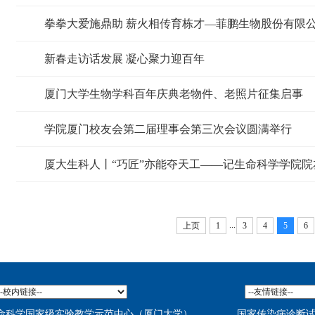
拳拳大爱施鼎助 薪火相传育栋才—菲鹏生物股份有限
新春走访话发展 凝心聚力迎百年
厦门大学生物学科百年庆典老物件、老照片征集启事
学院厦门校友会第二届理事会第三次会议圆满举行
厦大生科人丨“巧匠”亦能夺天工——记生命科学学院院
...
上页
1
3
4
5
6
命科学国家级实验教学示范中心（厦门大学）
国家传染病诊断