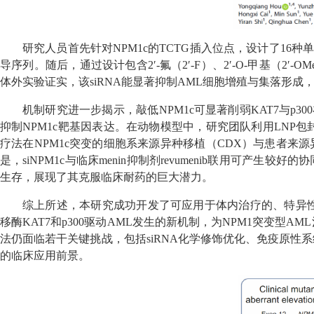
研究人员首先针对NPM1c的TCTG插入位点，设计了16种
导序列。随后，通过设计包含2′-氟（2′-F）、2′-O-甲基（
体外实验证实，该siRNA能显著抑制AML细胞增殖与集落形成
机制研究进一步揭示，敲低NPM1c可显著削弱KAT7与p30
抑制NPM1c靶基因表达。在动物模型中，研究团队利用LNP包
疗法在NPM1c突变的细胞系来源异种移植（CDX）与患者来
是，siNPM1c与临床menin抑制剂revumenib联用可产生较好
生存，展现了其克服临床耐药的巨大潜力。
综上所述，本研究成功开发了可应用于体内治疗的、特异性靶
移酶KAT7和p300驱动AML发生的新机制，为NPM1突变
法仍面临若干关键挑战，包括siRNA化学修饰优化、免疫原性
的临床应用前景。