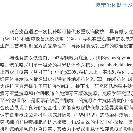
夏宁邵团队开发
联合疫苗通过一次接种即可提供多重疾病防护，具有减少注
（WHO）和全球疫苗免疫联盟（Gavi）等机构重点倡导的
生产工艺与制剂配方的复杂性等，导致目前成功上市的联合疫苗
与现有的以铁蛋白、mi3等颗粒为底座，利用Spytag/Sp
略。该策略采用单一组分的纳米抗体作为接头（nanobody b
®️
上市戊肝疫苗（益可宁
）中的p239颗粒抗原上，实现颗粒化
噬菌体展示技术筛选出戊肝特异性纳米抗体P1-5B。纳米抗体-戊
为多抗原展示提供了可扩展“接口”。接下来，研究团队构建并测试了
病毒亚型抗原和1种呼吸道合胞病毒三聚体抗原。免疫学研究显示
至3个数量级，是展示在铁蛋白颗粒上的抗原产生抗体滴度的10
合疫苗展现了良好的安全性，并能有效保护仓鼠免受异源新冠病毒B
保护食蟹猴免受两种型别戊肝病毒（1型和3型）的感染和致病。
突状细胞和巨噬细胞的抗原摄取，触发高效的生发中心反应，激
接种该纳米颗粒联合疫苗，其效力不受戊肝载体预存免疫的影响