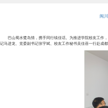
闽川
巴山蜀水鹭岛情，携手同行续佳话。为推进学院校友工作，
记马进龙、党委副书记张宇斌、校友工作秘书吴佳蓓一行赴成