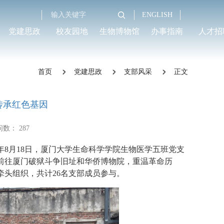
ENGLISH
党建思政
校友园地
生物博物馆
办事指南
人才招
首页
党建思政
支部风采
正文
传承红色基因
问数：
287
年8月18日，厦门大学生命科学学院生物医学五班党支
前往厦门破狱斗争旧址和华侨博物院，重温革命历
头组织，共计26名支部成员参与。