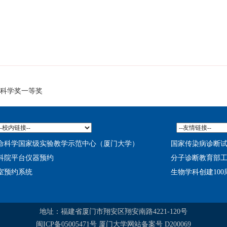
然科学奖一等奖
命科学国家级实验教学示范中心（厦门大学）
国家传染病诊断
科院平台仪器预约
分子诊断教育部
室预约系统
生物学科创建10
地址：福建省厦门市翔安区翔安南路4221-120号
闽ICP备05005471号 厦门大学网站备案号 D200069