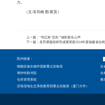
力。
（文/吴筠梅 图/黄昊）
上一篇：“书记来‘话先’”倾听新生心声
下一篇：吴乔课题组研究成果荣获2024年度福建省自
院内链接：
细胞应激生物学国家重点实验室
生
博伊特勒书院
生
仓库管理系统
教
滨海湿地生态系统教育部重点实验室（厦门大学）